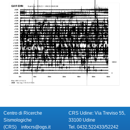
Centro di Ricerche
CRS Udine: Via Treviso 55,
Sismologiche
33100 Udine
(CRS)
infocrs@ogs.it
Tel. 0432.522433/52242