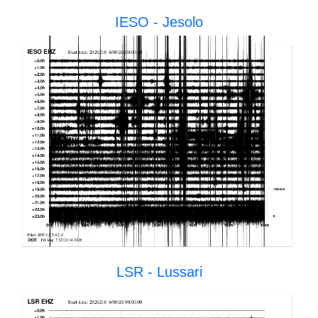
IESO - Jesolo
LSR - Lussari