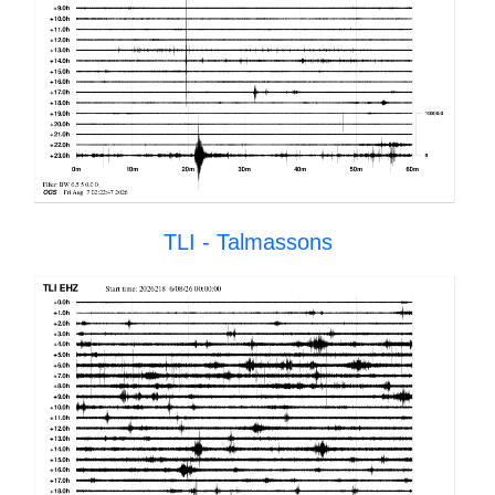
TLI - Talmassons