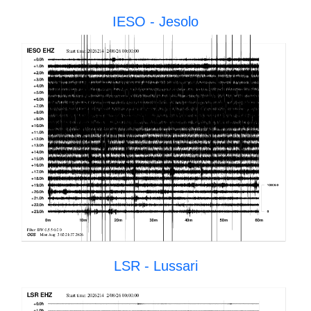
IESO - Jesolo
LSR - Lussari