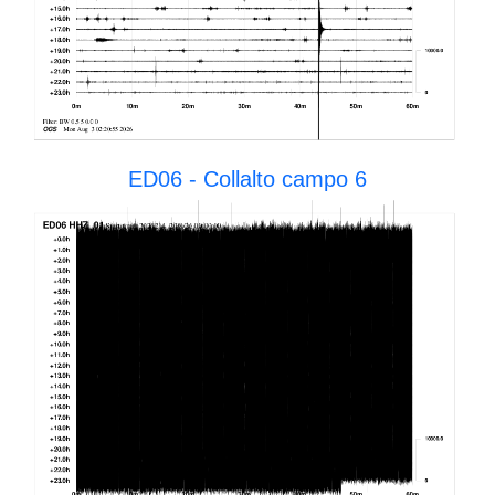
ED06 - Collalto campo 6