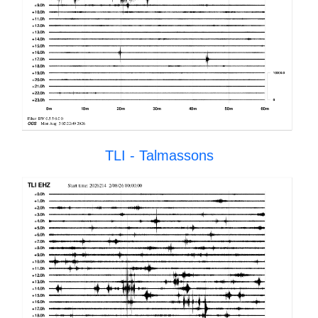
TLI - Talmassons