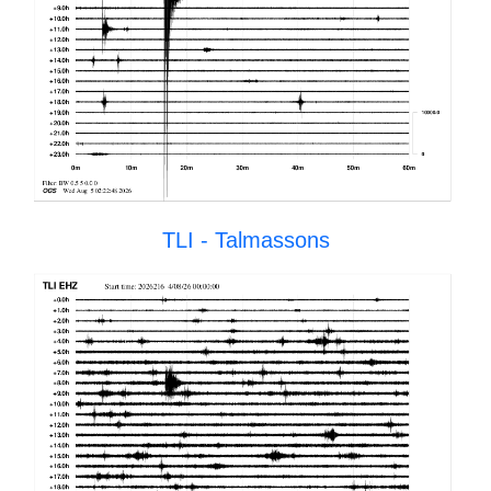
TLI - Talmassons