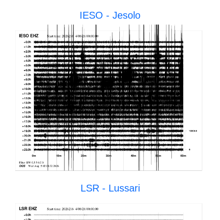
IESO - Jesolo
LSR - Lussari